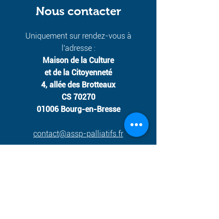
Nous contacter
Uniquement sur rendez-vous à
l'adresse :
Maison de la Culture
et de la
Citoyenneté
4, allée des Brotteaux
CS 70270
01006 Bourg-en-Bresse
contact@assp-palliatifs.fr
Tél. :
06 12 34 08 47
ESPACE BÉNÉVOLES