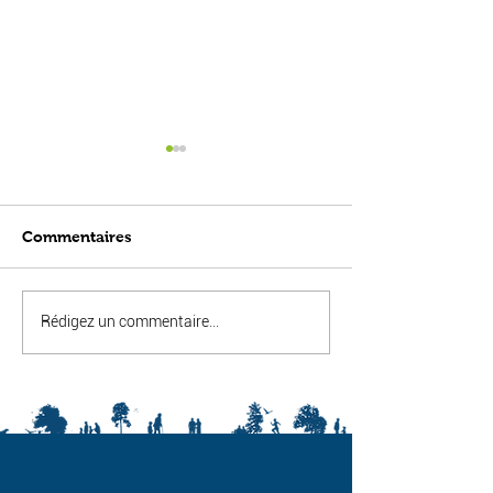
Commentaires
NEWSLETTER 2
Newsletter du mois
Rédigez un commentaire...
d'avril