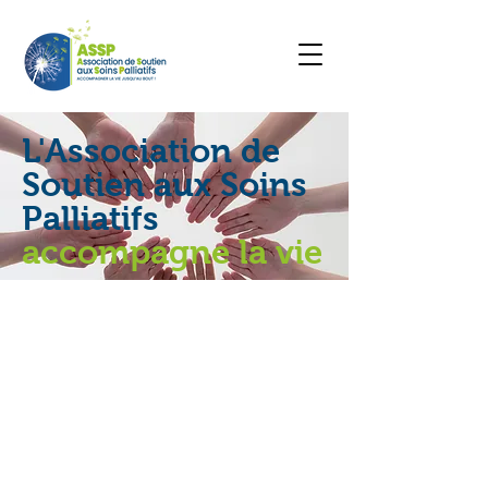
L'Association de
Soutien aux Soins
Palliatifs
accompagne la vie
L'association
L’Association de Soutien aux
Soins Palliatifs
-A.S.S.P.- fondée en
1999, forme et encadre depuis plus
de 20 ans des
bénévoles
d’accompagnement de