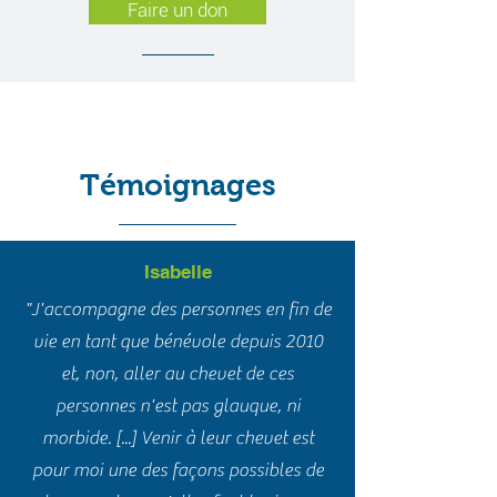
Faire un don
Témoignages
Isabelle
"J'accompagne des personnes en fin de
vie en tant que bénévole depuis 2010
et, non, aller au chevet de ces
personnes n'est pas glauque, ni
morbide. [...] Venir à leur chevet est
pour moi une des façons possibles de